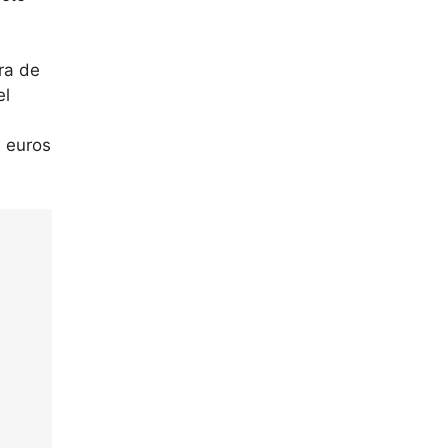
ra de
el
0 euros