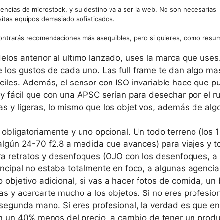
agencias de microstock, y su destino va a ser la web. No son necesarias
sitas equipos demasiado sofisticados.
ontrarás recomendaciones más asequibles, pero si quieres, como resu
s anterior al ultimo lanzado, uses la marca que uses
 los gustos de cada uno. Las full frame te dan algo ma
íciles. Además, el sensor con ISO invariable hace que 
 fácil que con una APSC serían para desechar por el ru
s y ligeras, lo mismo que los objetivos, además de al
s obligatoriamente y uno opcional. Un todo terreno (los 
algún 24-70 f2.8 a medida que avances) para viajes y t
ra retratos y desenfoques (OJO con los desenfoques, a
incipal no estaba totalmente en foco, a algunas agencia
 objetivo adicional, si vas a hacer fotos de comida, un
as y acercarte mucho a los objetos. Si no eres profesion
egunda mano. Si eres profesional, la verdad es que en
 en un 40% menos del precio, a cambio de tener un prod