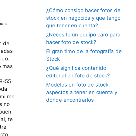
¿Cómo consigo hacer fotos de
stock en negocios y que tengo
men:
que tener en cuenta?
¿Necesito un equipo caro para
.
hacer foto de stock?
s de
puedas
El gran timo de la fotografía de
ido.
Stock
go mas
¿Qué significa contenido
editorial en foto de stock?
18-55
Modelos en foto de stock:
oda
aspectos a tener en cuenta y
 mi me
donde encontrarlos
s no
 buen
al, te
tre
ucto