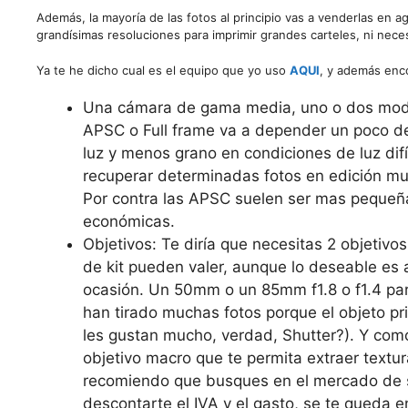
Además, la mayoría de las fotos al principio vas a venderlas en 
grandísimas resoluciones para imprimir grandes carteles, ni nece
Ya te he dicho cual es el equipo que yo uso
AQUI
, y además enc
Una cámara de gama media, uno o dos modelo
APSC o Full frame va a depender un poco de
luz y menos grano en condiciones de luz dif
recuperar determinadas fotos en edición muy
Por contra las APSC suelen ser mas pequeña
económicas.
Objetivos: Te diría que necesitas 2 objetivo
de kit pueden valer, aunque lo deseable es 
ocasión. Un 50mm o un 85mm f1.8 o f1.4 pa
han tirado muchas fotos porque el objeto pr
les gustan mucho, verdad, Shutter?). Y como
objetivo macro que te permita extraer textur
recomiendo que busques en el mercado de s
descontarte el IVA y el gasto, se te queda